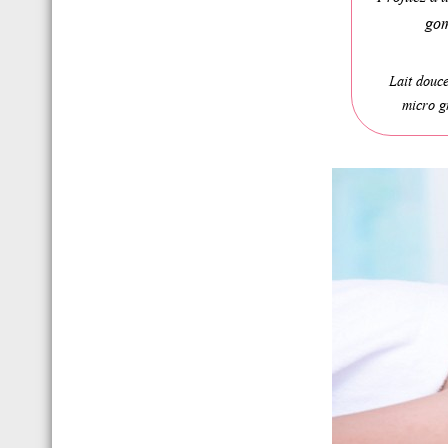
gom
Lait douce
micro g