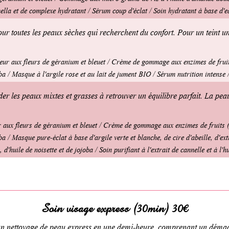
mella et de complexe hydratant / Sérum coup d'éclat / Soin hydratant à base d
ur toutes les peaux sèches qui recherchent du confort. Pour un teint un
eur aux fleurs de géranium et bleuet / Crème de gommage aux enzimes de fruit
a / Masque à l'argile rose et au lait de jument BIO / Sérum nutrition intense /
er les peaux mixtes et grasses à retrouver un équilibre parfait. La peau 
 aux fleurs de géranium et bleuet / Crème de gommage aux enzimes de fruits (
 / Masque pure-éclat à base d'argile verte et blanche, de cire d'abeille, d'ex
d'huile de noisette et de jojoba / Soin purifiant à l'extrait de cannelle et à l'h
Soin visage express (30min) 30€
'un nettoyage de peau express en une demi-heure, comprenant un démaq