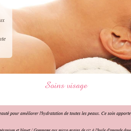
ux
nte
.
Soins visage
auté pour améliorer l'hydratation de toutes les peaux. Ce soin apporte 
 géranium et bleuet / Gommage aux micro grains de riz à l'huile d'amande dou