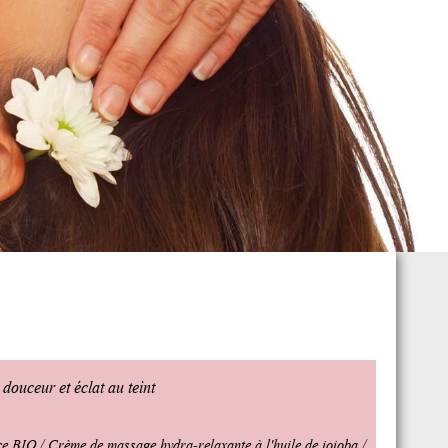
douceur et éclat au teint
ce BIO / Crème de massage hydra-relaxante à l'huile de jojoba /